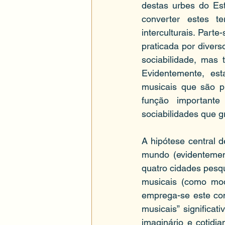
destas urbes do Est
converter estes t
interculturais. Part
praticada por divers
sociabilidade, mas 
Evidentemente, es
musicais que são p
função importante
sociabilidades que g
A hipótese central d
mundo (evidentement
quatro cidades pesqu
musicais (como moda
emprega-se este con
musicais” significa
imaginário e cotidia