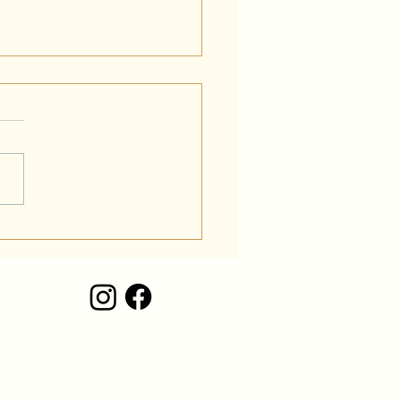
ografia musical de rua
entro do Rio de
iro