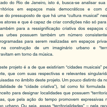
ado do Rio de Janeiro, isto é, busca-se analisar sua
erritórios em espaços mais democráticos e com d
e-se do pressuposto de que há uma “cultura musical” nest
os atores e que é capaz de criar condições não só para
também para a ressignificação criativa dos espaços d
tas urbes possuem também um número consistente 
rogramadas para serem realizadas em espaços priva
 na construção de um imaginário urbano e “territo
ravitam em torno da música.
este projeto é a de que existiriam “cidades musicais” pel
e, que com suas respectivas e relevantes singularid
isadas no âmbito deste projeto. Um pouco distinto da n
lidade de “cidade criativa”), tal como foi formulad
ceito para designar localidades que possuem “territori
tivas, que pela ação do tempo promovem expressivas m
no urbano. Ou seja, essas “territorialidades” – pela rec