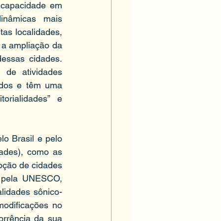
 capacidade em 
inâmicas mais 
as localidades, 
 a ampliação da 
essas cidades. 
de atividades 
dos e têm uma 
rialidades” e 
o Brasil e pelo 
ades), como as 
oção de cidades 
a pela UNESCO, 
alidades sônico-
odificações no 
orrência da sua 