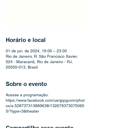
O registro está fechado
Ver outros eventos
Horário e local
01 de jun. de 2024, 19:00 – 23:00
Rio de Janeiro, R. São Francisco Xavier,
524 - Maracanã, Rio de Janeiro - RJ,
20550-013, Brasil
Sobre o evento
Acesse a programação:
https://www.facebook.com/uerjppgcom/phot
os/a.528737313889638/132679373075065
5/?type=3&theater
Compartilhe esse evento