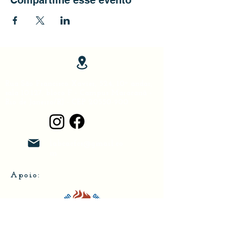
Rua São Francisco Xavier, 524, 10º andar,
sala 10.127, bloco F - Campus Maracanã -
Rio de Janeiro/RJ - CEP
20550-900
labcacfcs@gmail.co
m
Apoio: