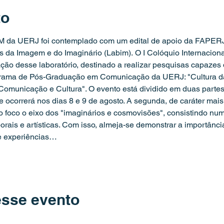
to
da UERJ foi contemplado com um edital de apoio da FAPERJ, 
s da Imagem e do Imaginário (Labim). O I Colóquio Internacion
ação desse laboratório, destinado a realizar pesquisas capazes
grama de Pós-Graduação em Comunicação da UERJ: "Cultura das
Comunicação e Cultura". O evento está dividido em duas partes
e ocorrerá nos dias 8 e 9 de agosto. A segunda, de caráter mais
 foco o eixo dos "imaginários e cosmovisões", consistindo num
orais e artísticas. Com isso, almeja-se demonstrar a importância
e experiências…
esse evento